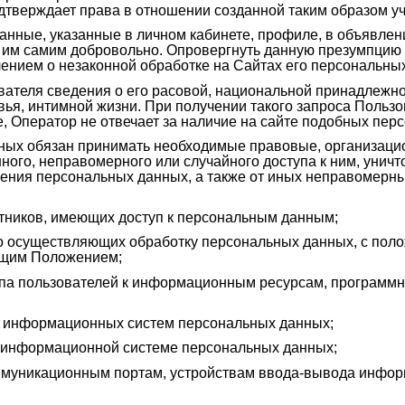
одтверждает права в отношении созданной таким образом уч
анные, указанные в личном кабинете, профиле, в объявлен
 им самим добровольно. Опровергнуть данную презумпцию 
лением о незаконной обработке на Сайтах его персональны
вателя сведения о его расовой, национальной принадлежнос
ья, интимной жизни. При получении такого запроса Пользо
ае, Оператор не отвечает за наличие на сайте подобных пе
ных обязан принимать необходимые правовые, организаци
ого, неправомерного или случайного доступа к ним, уничт
нения персональных данных, а также от иных неправомерн
отников, имеющих доступ к персональным данным;
о осуществляющих обработку персональных данных, с поло
ящим Положением;
па пользователей к информационным ресурсам, программн
ей информационных систем персональных данных;
к информационной системе персональных данных;
оммуникационным портам, устройствам ввода-вывода инф