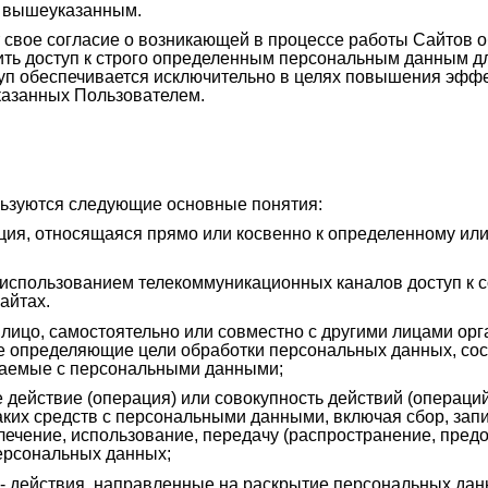
м вышеуказанным.
свое согласие о возникающей в процессе работы Сайтов о
ть доступ к строго определенным персональным данным дл
уп обеспечивается исключительно в целях повышения эфф
аказанных Пользователем.
ьзуются следующие основные понятия:
ия, относящаяся прямо или косвенно к определенному ил
 использованием телекоммуникационных каналов доступ к 
айтах.
 лицо, самостоятельно или совместно с другими лицами о
же определяющие цели обработки персональных данных, со
ршаемые с персональными данными;
 действие (операция) или совокупность действий (операци
аких средств с персональными данными, включая сбор, запи
лечение, использование, передачу (распространение, предо
ерсональных данных;
- действия, направленные на раскрытие персональных дан