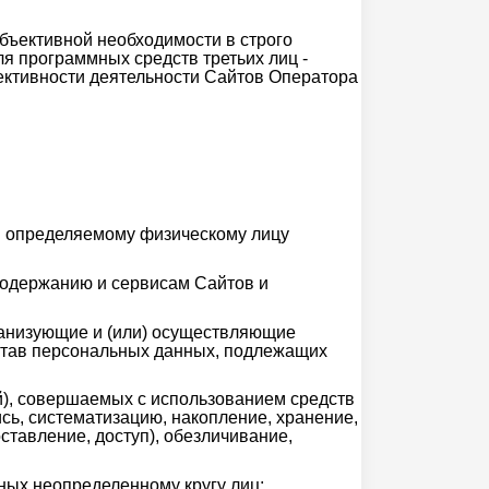
бъективной необходимости в строго
я программных средств третьих лиц -
ективности деятельности Сайтов Оператора
и определяемому физическому лицу
содержанию и сервисам Cайтов и
рганизующие и (или) осуществляющие
став персональных данных, подлежащих
й), совершаемых с использованием средств
сь, систематизацию, накопление, хранение,
ставление, доступ), обезличивание,
ных неопределенному кругу лиц;