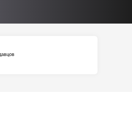
давцов