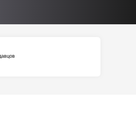
давцов