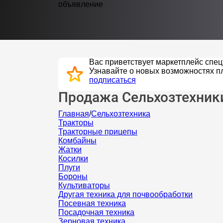
объявление
Вас приветствует маркетплейс спецт
Узнавайте о новых возможностях п
подписаться
Продажа Сельхозтехник
Главная
/
Сельхозтехника
Тракторы
Тракторные прицепы
Комбайны
Жатки
Косилки
Плуги
Бороны
Культиваторы
Другая техника для почвообработки
Посевная техника
Посадочная техника
Зерновая техника